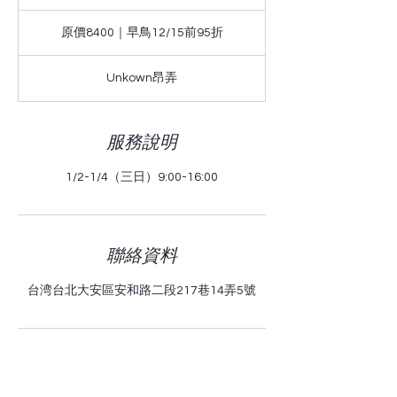
結
原
束
價
原價8400｜早鳥12/15前95折
8400
｜
早
鳥
Unkown昂弄
12/15
前
95
折
服務說明
1/2-1/4（三日）9:00-16:00
聯絡資料
台湾台北大安區安和路二段217巷14弄5號