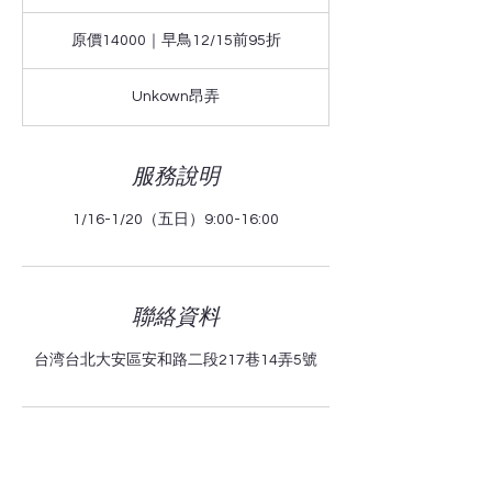
結
原
束
價
原價14000｜早鳥12/15前95折
14000
｜
早
鳥
Unkown昂弄
12/15
前
95
折
服務說明
1/16-1/20（五日）9:00-16:00
聯絡資料
台湾台北大安區安和路二段217巷14弄5號