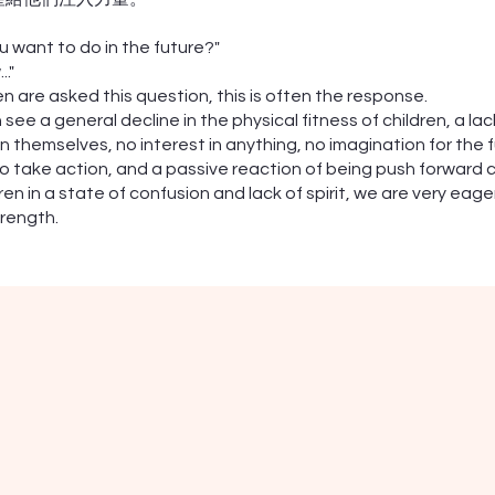
 want to do in the future?"
.."
n are asked this question, this is often the response.
see a general decline in the physical fitness of children, a lac
n themselves, no interest in anything, no imagination for the 
o take action, and a passive reaction of being push forward 
ren in a state of confusion and lack of spirit, we are very eage
rength.