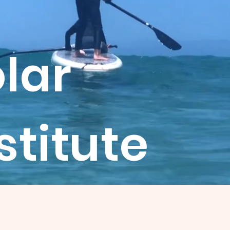
lar
stitute