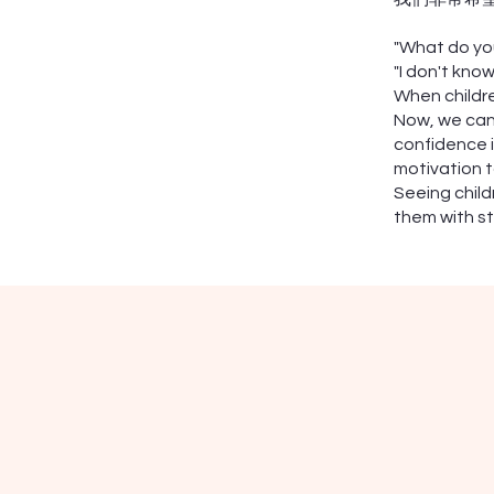
"What do you
"I don't know.
When childre
Now, we can 
confidence i
motivation t
Seeing child
them with st