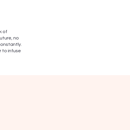
k of
future, no
constantly.
r to infuse