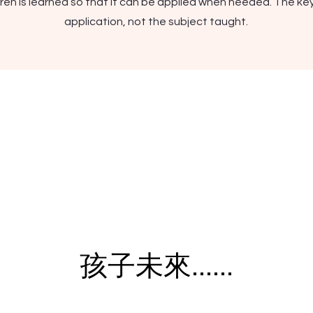
dren is learned so that it can be applied when needed. The key 
application, not the subject taught.
孩子未來......