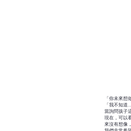
「你未來想
「我不知道....
當詢問孩子
現在，可以
來沒有想像
我們非常希