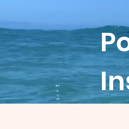
Po
In