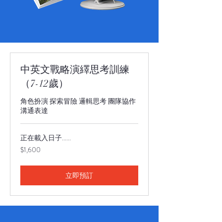
中英文戰略演繹思考訓練
（7-12歲）
角色扮演 探索冒險 邏輯思考 團隊協作
溝通表達
正在載入日子......
1,600
$1,600
新
台
幣
立即預訂