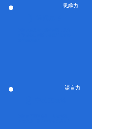
思辨力
1
邏輯思考
訓練
深度思考，邏輯判斷，从分
析资讯做出判断，發現問題並解
決問題的能力
語言力
2
中英文表達
訓練孩子團隊合作，有效溝通、
有效表達，提升中文英文語言力