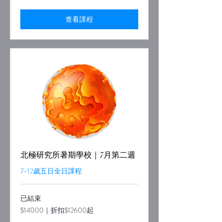
折
扣
$12600
查看課程
起
北極研究所暑期學校｜7月第二週
7-12歲五日全日課程
已結束
$14000
$14000｜折扣$12600起
｜
折