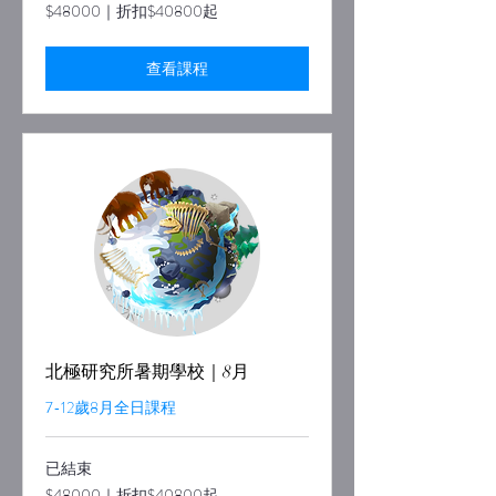
$48000
$48000｜折扣$40800起
｜
折
扣
$40800
查看課程
起
北極研究所暑期學校｜8月
7-12歲8月全日課程
已結束
$48000
$48000｜折扣$40800起