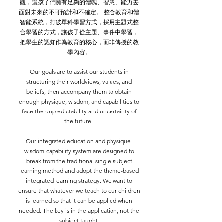
觀，讓孩子們擁有足夠的體魄、智慧、能力去
面對未來的不可預計和不確定。 整合教育和體
智能系統，打破單科學習方式，採用主題式整
合學習的方式，讓孩子從主題、事件中學習，
把學生的認知作為教育的核心，而非傳授的教
學內容。
Our goals are to assist our students in
structuring their worldviews, values, and
beliefs, then accompany them to obtain
enough physique, wisdom, and capabilities to
face the unpredictability and uncertainty of
the future.
Our integrated education and physique-
wisdom-capability system are designed to
break from the traditional single-subject
learning method and adopt the theme-based
integrated learning strategy. We want to
ensure that whatever we teach to our children
is learned so that it can be applied when
needed. The key is in the application, not the
subject taught.