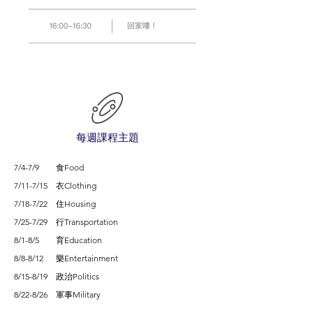
每週課程主題
7/4-7/9 食Food
7/11-7/15 衣Clothing
7/18-7/22 住Housing
7/25-7/29 行Transportation
8/1-8/5 育Education
8/8-8/12 樂Entertainment
8/15-8/19 政治Politics
8/22-8/26 軍事Military