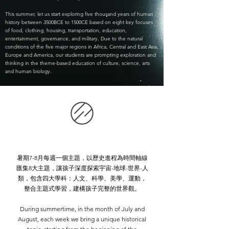
This summer, let us start exploring five thousand years of human
history between 3500BCE to 1500CE based on eight key focuses
of food, clothing, housing, transportation, education,
entertainment, governance, and military. Due to the natural
conditions of the five major regions in Africa, Central and East Asia,
Europe and America, our students are prompting exploration and
thinking in the theme-based education of culture, science, arts
and human biology.
暑期7-8月每週一個主題，以歷史進程為時間軸線
匯集8大主題，讓孩子深度探索宇宙-地球-世界-人
類，包含四大學科：人文、科學、美學、運動，
整合主題式學習，建構孩子完整的世界觀。
During summertime, in the month of July and
August, each week we bring a unique historical