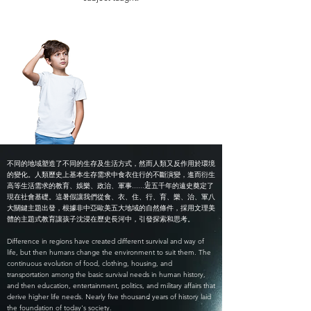
不同的地域塑造了不同的生存及生活方式，然而人類又反作用於環境
的變化。人類歷史上基本生存需求中食衣住行的不斷演變，進而衍生
高等生活需求的教育、娛樂、政治、軍事......近五千年的遠史奠定了
現在社會基礎。這暑假讓我們從食、衣、住、行、育、樂、治、軍八
大關鍵主題出發，根據非中亞歐美五大地域的自然條件，採用文理美
體的主題式教育讓孩子沈浸在歷史長河中，引發探索和思考。
Difference in regions have created different survival and way of
life, but then humans change the environment to suit them. The
continuous evolution of food, clothing, housing, and
transportation among the basic survival needs in human history,
and then education, entertainment, politics, and military affairs that
derive higher life needs. Nearly five thousand years of history laid
the foundation of today's society.