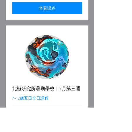
扣
$12600
查看課程
起
北極研究所暑期學校｜7月第三週
7-12歲五日全日課程
已結束
$14000
$14000｜折扣$12600起
｜
折
扣