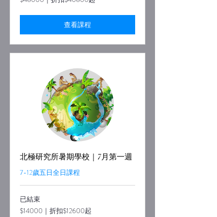
｜
折
扣
$40800
查看課程
起
北極研究所暑期學校｜7月第一週
7-12歲五日全日課程
已結束
$14000
$14000｜折扣$12600起
｜