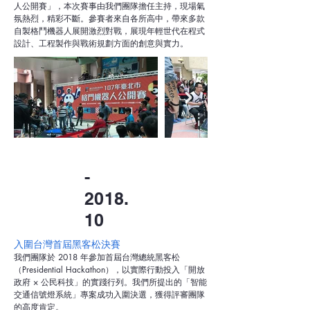
人公開賽」，本次賽事由我們團隊擔任主持，現場氣
氛熱烈，精彩不斷。參賽者來自各所高中，帶來多款
自製格鬥機器人展開激烈對戰，展現年輕世代在程式
設計、工程製作與戰術規劃方面的創意與實力。
-
2018.
10
入圍台灣首屆黑客松決賽
我們團隊於 2018 年參加首屆台灣總統黑客松
（Presidential Hackathon），以實際行動投入「開放
政府 × 公民科技」的實踐行列。我們所提出的「智能
交通信號燈系統」專案成功入圍決選，獲得評審團隊
的高度肯定。