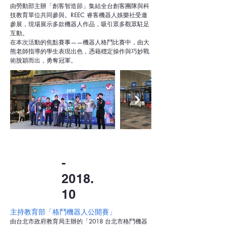
由勞動部主辦「創客智造節」集結全台創客團隊與科
技教育單位共同參與。REEC 睿客機器人娛樂社受邀
參展，現場展示多款機器人作品，吸引眾多觀眾駐足
互動。

在本次活動的焦點賽事——機器人格鬥比賽中，由大
熊老師指導的學生表現出色，憑藉穩定操作與巧妙戰
術脫穎而出，勇奪冠軍。
-
2018.
10
主持教育部「格鬥機器人公開賽」
由台北市政府教育局主辦的「2018 台北市格鬥機器