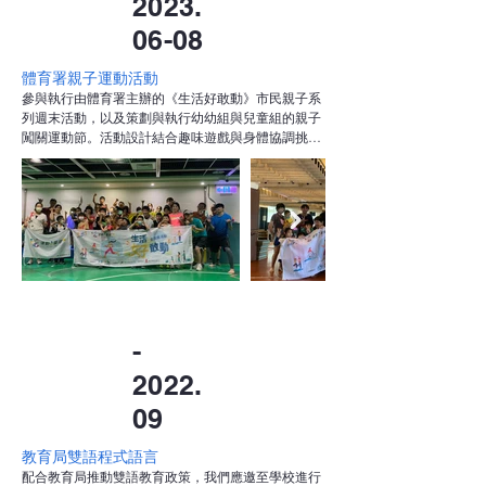
2023.
06-08
體育署親子運動活動
參與執行由體育署主辦的《生活好敢動》市民親子系
列週末活動，以及策劃與執行幼幼組與兒童組的親子
闖關運動節。活動設計結合趣味遊戲與身體協調挑戰
關卡，讓親子在歡樂互動中一同運動、增進感情。

透過分齡設計與階段性挑戰，孩子們能在安全有趣的
環境中發揮潛能，家長也能透過共同行動，培養陪伴
與運動習慣，進一步推廣「全齡動起來、生活好敢
動」的健康理念。活動現場氣氛熱烈，深獲家長與參
與民眾肯定。
-
2022.
09
教育局雙語程式語言
配合教育局推動雙語教育政策，我們應邀至學校進行