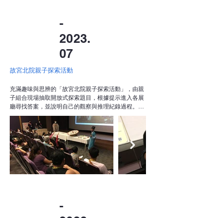
-
2023.
07
故宮北院親子探索活動
充滿趣味與思辨的「故宮北院親子探索活動」，由親
子組合現場抽取開放式探索題目，根據提示進入各展
廳尋找答案，並說明自己的觀察與推理紀錄過程。

每組題目設計皆具彈性與創意，無唯一正解，鼓勵孩
子與家長一同討論、提出觀點，從文物、場景與展品
細節中發掘意涵。透過這種自由探索的方式，讓家庭
不只是觀展，更真正進入思考與對話，強調親子合作
完成挑戰、並展現自己想法的價值。活動現場充滿驚
喜與分享，成功激發跨世代的文化參與與自主學習。
-