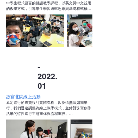
中學生程式語言的雙語教學課程，以英文與中文並用
的教學方式，引導學生學習邏輯思維與基礎程式概
念，提升其科技素養與語言應用能力。

同時也為學校老師進行師資示範教學與研討會，分享
雙語教學策略與課程設計經驗，協助一線教師提升雙
語授課能力。此次活動不僅促進了跨領域教學的實
踐，也強化了學校在雙語與數位學習上的整合發展。
-
2022.
0
1
故宮北院線上活動
原定進行的珠寶設計實體課程，因疫情無法如期舉
行，我們迅速調整為線上教學模式，並針對珠寶創作
活動的特性進行主題重構與流程重設。

考量遠距學習中材料取得與操作難度，我們調整設計
主題，聚焦於觀念引導與創意表現，並提供可郵寄的
材料包，讓學生即使在家也能動手創作。同時，我們
安排了即時互動指導與線上分享討論，克服缺乏實體