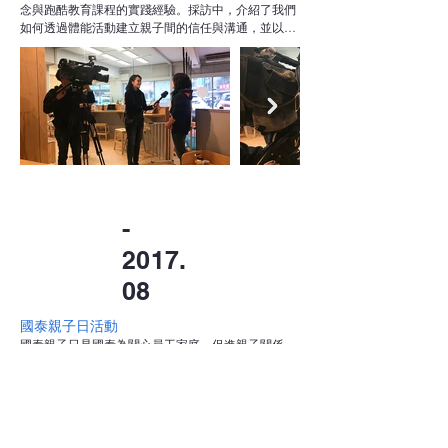
念與跑酷教育課程的實踐經驗。採訪中，介紹了我們
如何透過體能活動建立親子間的信任與溝通，並以跑
酷作為引導孩子面對挑戰、培養判斷力與行動力的媒
介。

節目中特別呈現了學生與家長的真實回饋，不僅肯定
活動對孩子身心發展的幫助，也展現了親子一同學
習、彼此陪伴的珍貴過程。此次媒體曝光進一步提升
了大眾對親子共學與動態教育的關注與認同。
-
2017.
08
國泰親子日活動
國泰親子日是國泰為關心員工家庭、促進親子關係，
並讓子女了解父母工作內容而特別設計的活動。我們
將金融與保險等知識融入趣味遊戲之中，透過人工
ATM機器等互動裝置，讓孩子深入體驗並理解存取款
的流程與概念。