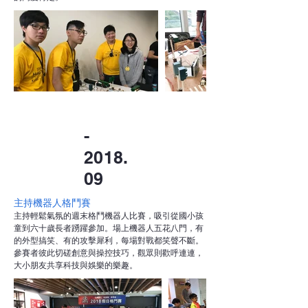
-
2018.
09
主持機器人格鬥賽
主持輕鬆氣氛的週末格鬥機器人比賽，吸引從國小孩
童到六十歲長者踴躍參加。場上機器人五花八門，有
的外型搞笑、有的攻擊犀利，每場對戰都笑聲不斷。
參賽者彼此切磋創意與操控技巧，觀眾則歡呼連連，
大小朋友共享科技與娛樂的樂趣。