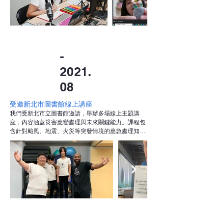
操作與面對面交流的挑戰。
-
2021.
08
受邀新北市圖書館線上講座
我們受新北市立圖書館邀請，舉辦多場線上主題講
座，內容涵蓋災害應變處理與未來關鍵能力。課程包
含針對颱風、地震、火災等突發情境的應急處理知
識，並結合跑酷技術進行實用身體反應與逃生技巧的
分享。

此外，我們也舉辦「為未來做好準備」專題講座，帶
領觀眾思考在變動時代中，應具備的觀察力、行動力
與決策能力，鼓勵跨領域學習與自主成長。整體活動
吸引眾多親子與教育工作者參與，反響熱烈，成功將
公共圖書館空間延伸為多元學習平台。