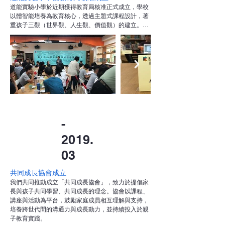
道能實驗小學於近期獲得教育局核准正式成立，學校
以體智能培養為教育核心，透過主題式課程設計，著
重孩子三觀（世界觀、人生觀、價值觀）的建立。課
程強調結合理性思維與身心實踐，幫助學生在學習過
程中發展體魄、智力與實踐能力，為未來可能面對的
挑戰與困境奠定堅實基礎。
-
2019.
03
共同成長協會成立
我們共同推動成立「共同成長協會」，致力於提倡家
長與孩子共同學習、共同成長的理念。協會以課程、
講座與活動為平台，鼓勵家庭成員相互理解與支持，
培養跨世代間的溝通力與成長動力，並持續投入於親
子教育實踐。