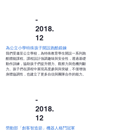
-
2018.
12
為公立小學特殊孩子開設跑酷鍛鍊
我們受邀至公立學校，為特殊教育學生開設一系列跑
酷體能課程。課程設計強調趣味與安全性，透過基礎
動作訓練，協助孩子們提升體力、觀察力與危機判斷
力。孩子們在課程中展現高度參與與突破，不僅增強
身體協調性，也建立了更多自信與團隊合作的能力。
-
2018.
12
勞動部「創客智造節」機器人格鬥冠軍