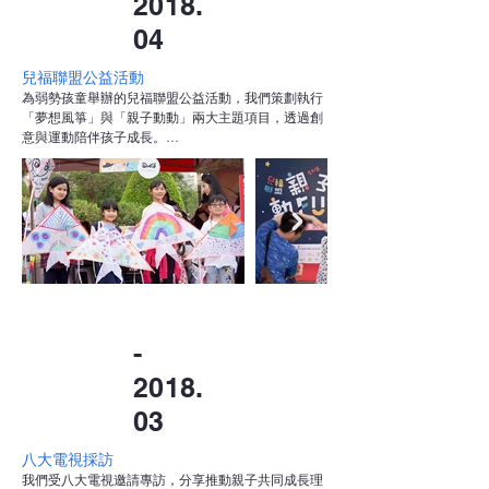
2018.
04
兒福聯盟公益活動
為弱勢孩童舉辦的兒福聯盟公益活動，我們策劃執行
「夢想風箏」與「親子動動」兩大主題項目，透過創
意與運動陪伴孩子成長。

在「夢想風箏」項目中，我們帶領孩子們親手繪製夢
想風箏，再一同放飛於藍天下，象徵希望與願望隨風
展翅高飛。而在「親子動動」活動中，則透過親子瑜
伽帶動運動，讓家庭在互動中培養默契與健康習慣。

活動全程溫馨活潑，所獲營收捐贈給兒福聯盟，用實
際行動支持弱勢兒童，讓愛與公益透過每一位參與者
的行動延伸出去。
-
2018.
03
八大電視採訪
我們受八大電視邀請專訪，分享推動親子共同成長理