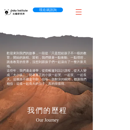
現在就諮詢
歡迎來到我們的故事，一段從「只是想給孩子不一樣的教
育」開始的旅程。當初，我們懷著一點衝動、一點理想，
跳進教育的世界，沒想到跟孩子們一起滾出了一整片新天
地。
這些年，我們邊走邊學，從搭帳篷到設計課程，從大人變
成「大小孩」，陪著真正的小孩一起哭、一起笑、一起長
大。這條路不總是平順，但每一個翻滾的瞬間，都讓我們
相信：這樣一起長大的日子，真的很值得。
​我們的歷程
Our
Journey