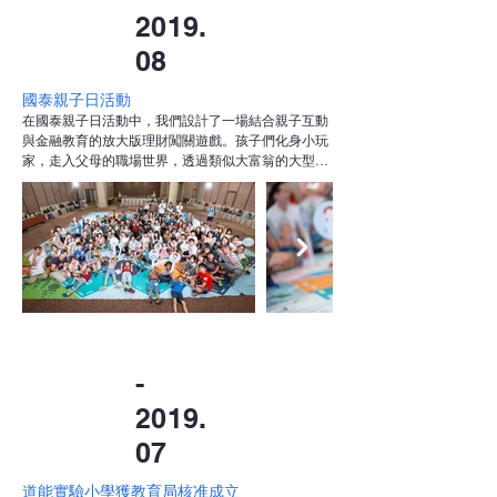
2019.
08
國泰親子日活動
在國泰親子日活動中，我們設計了一場結合親子互動
與金融教育的放大版理財闖關遊戲。孩子們化身小玩
家，走入父母的職場世界，透過類似大富翁的大型桌
遊，體驗職業選擇、購屋置產、儲蓄理財與投資風險
等情境。活動中，孩子們在遊戲中學習金錢觀念與決
策能力，也更加理解父母的工作內容與經濟責任，實
踐寓教於樂的金融素養教育。
-
2019.
07
道能實驗小學獲教育局核准成立