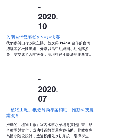
-
2020.
10
入圍台灣黑客松X NASA決賽
我們參與由行政院主辦、首次與 NASA 合作的台灣
總統黑客松國際組，分別以高中組與國小組兩隊參
賽，雙雙成功入圍決賽，展現橫跨年齡層的創新實
力。

受到疫情影響，本屆賽事全面轉為線上舉行。兩組團
隊皆進行遠端簡報，以開放資料為基礎，提出結合在
地議題與全球視野的解決方案，獲得評審肯定。這次
-
參與不僅讓學生有機會與國際接軌，也深化了資料素
2020.
養、科技應用與公共參與的實踐經驗。
07
「植物工廠」獲教育局專案補助 推動科技農
業教育
推動的「植物工廠」室內水耕蔬菜培育實驗計畫，結
合教學與實作，成功獲得教育局專案補助。此教案專
為國小階段設計，透過模組化水耕系統，引導學生進