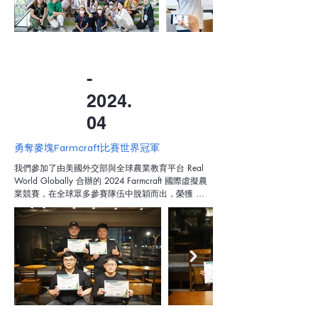
者在夜晚留宿於故宮南院內，真正「住進博物館」，
成為文化與歷史的一部分，留下深刻難忘的體驗。
-
2024.
04
勇奪麥塊Farmcraft比賽世界冠軍
我們參加了由美國外交部與全球農業教育平台 Real 
World Globally 合辦的 2024 Farmcraft 國際虛擬農
業競賽，在全球眾多參賽隊伍中脫穎而出，榮獲 
Junior 組與  All age 組雙料世界冠軍，成績斐然。

Farmcraft 是一場結合 Minecraft 教育版與真實農業知
識與永續議題的跨國競賽，參賽者需在虛擬世界中運
用農業科學、資源管理與創新思維，解決糧食安全、
氣候變遷與生態永續等挑戰。比賽重視團隊合作、科
學應用與創意解決問題的能力。