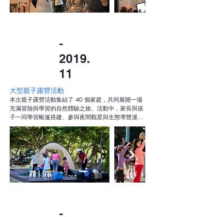
-
2019.
11
大型親子露營活動
本次親子露營活動集結了 40 個家庭，共同展開一場
充滿冒險與學習的自然體驗之旅。活動中，家長與孩
子一同學習帳篷搭建、參與夜間觀星與生態導覽漫
步，親近自然、探索生命。精彩活動還包括生日野餐
會、走繩平衡挑戰等戶外體能體驗，讓親子在歡笑中
建立默契，在自然中成長連結，成為難忘的親子回
憶。
-