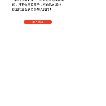
師，只要你喜歡孩子，有自己的風格，
歡迎
同道合的老師加入我們！
加入團隊
Polar Institute北極研究所是一所致力於研究0-18歲成長方案
的教育機構，提供小中高課後課程、學齡前課程、個人輔
導、冬夏令營、才藝課程等。
那然有限公司｜統編：43942591
電話：02-27774000｜0978248264
​地址：台北市大安區安和路二段92號B1
Line
：@piedu
Email：
email@dna2.tw