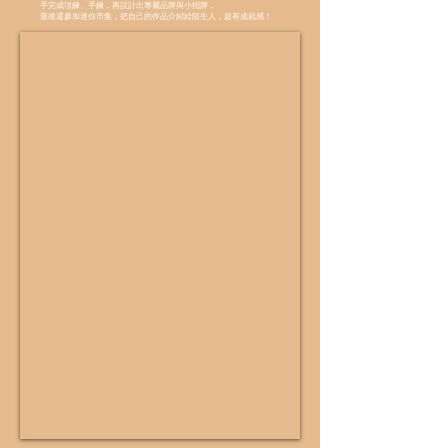
手完成項鍊、手鍊，再設計出專屬品牌與小招牌，
最後還參加迷你市集，把自己的作品介紹給陌生人，超有成就感！