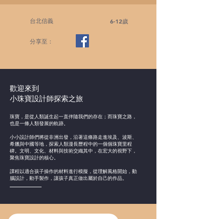
台北信義
6-12歲
分享至：
歡迎來到
小珠寶設計師探索之旅
珠寶，是從人類誕生起一直伴隨我們的存在；而珠寶之路，
也是一條人類發展的軌跡。
小小設計師們將從非洲出發，沿著這條路走進埃及、波斯、
希臘與中國等地，探索人類漫長歷程中的一個個珠寶里程
碑。文明、文化、材料與技術交織其中，在宏大的視野下，
聚焦珠寶設計的核心。
課程以適合孩子操作的材料進行模擬，從理解風格開始，動
腦設計，動手製作，讓孩子真正做出屬於自己的作品。