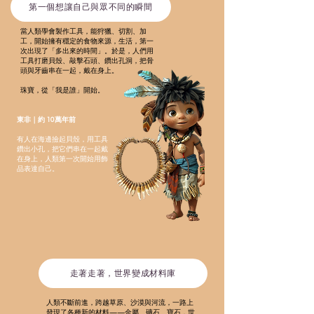
第一個想讓自己與眾不同的瞬間
當人類學會製作工具，能狩獵、切割、加
工，開始擁有穩定的食物來源，生活，第一
次出現了「多出來的時間」。於是，人們用
工具打磨貝殼、敲擊石頭、鑽出孔洞，把骨
頭與牙齒串在一起，戴在身上。
珠寶，從「我是誰」開始。
東非｜約 10萬年前
有人在海邊撿起貝殼，用工具
鑽出小孔，把它們串在一起戴
在身上，人類第一次開始用飾
品表達自己。
走著走著，世界變成材料庫
人類不斷前進，跨越草原、沙漠與河流，一路上
發現了各種新的材料——金屬、礦石、寶石，世