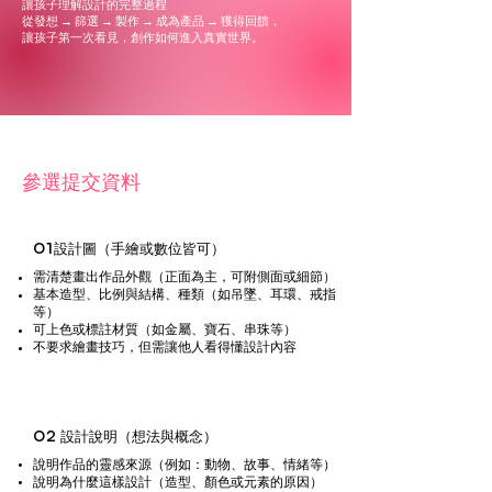
讓孩子理解設計的完整過程
從發想 → 篩選 → 製作 → 成為產品 → 獲得回饋，
讓孩子第一次看見，創作如何進入真實世界。
參選提交資料
01
設計圖（手繪或數位皆可）
需清楚畫出作品外觀（正面為主，可附側面或細節）
基本造型、比例與結構、種類（如吊墜、耳環、戒指
等）
可上色或標註材質（如金屬、寶石、串珠等）
不要求繪畫技巧，但需讓他人看得懂設計內容
02
設計說明（想法與概念）
說明作品的靈感來源（例如：動物、故事、情緒等）
說明為什麼這樣設計（造型、顏色或元素的原因）