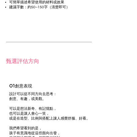
可簡單描述希望使用的材料或效果
建議字數：約50–150字（清楚即可）
甄選評估方向
01
創意表現
設計可以從不同方向去思考：
創意、有趣，或美觀。
可以是想法新奇、有記憶點，
也可以是讓人會心一笑，
或是在造型、比例與搭配上讓人感覺舒服、好看。
我們希望看到的是，
孩子有意識地從這些面向出發，