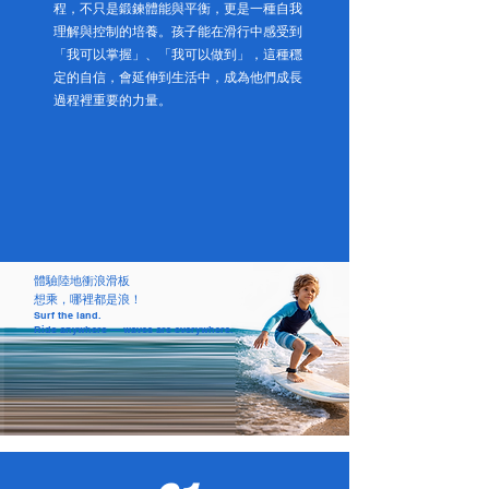
程，不只是鍛鍊體能與平衡，更是一種自我
理解與控制的培養。孩子能在滑行中感受到
「我可以掌握」、「我可以做到」，這種穩
定的自信，會延伸到生活中，成為他們成長
過程裡重要的力量。
體驗陸地衝浪滑板
想乘，哪裡都是浪！
Surf the land.
Ride anywhere — waves are everywhere.