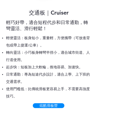
交通板｜Cruiser
輕巧好帶，適合短程代步和日常通勤，轉
彎靈活、滑行輕鬆！
輕便靈活：板身短小，重量輕，方便攜帶（可放進背
包或帶上捷運/公車）。
轉向靈活：小巧板身轉彎半徑小，適合城市街道、人
行道使用。
起步快：短板加上大軟輪，推地容易、加速快。
日常通勤：專為短途代步設計，適合上學、上下班的
交通需求。
使用門檻低：比傳統滑板更容易上手，不需要高強度
技巧。
炫酷滑板營