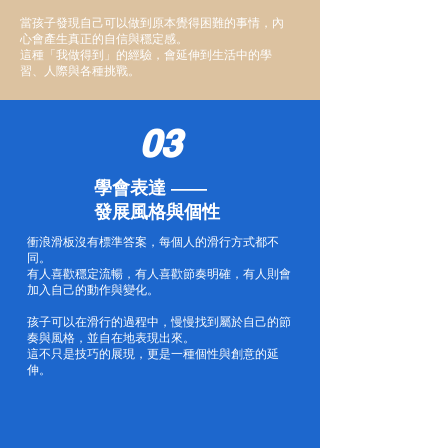
當孩子發現自己可以做到原本覺得困難的事情，內
心會產生真正的自信與穩定感。
這種「我做得到」的經驗，會延伸到生活中的學
習、人際與各種挑戰。
03
學會表達 ——
發展風格與個性
衝浪滑板沒有標準答案，每個人的滑行方式都不
同。
有人喜歡穩定流暢，有人喜歡節奏明確，有人則會
加入自己的動作與變化。
孩子可以在滑行的過程中，慢慢找到屬於自己的節
奏與風格，並自在地表現出來。
這不只是技巧的展現，更是一種個性與創意的延
伸。