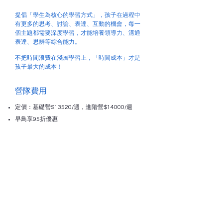
提倡「學生為核心的學習方式」，孩子在過程中
有更多的思考、討論、表達、互動的機會，每一
個主題都需要深度學習，才能培養領導力、溝通
表達、思辨等綜合能力。
​不把時間浪費在淺層學習上，「時間成本」才是
孩子最大的成本！
營隊費用
​定價：基礎營$13520/週，進階營$14000/週
早鳥享95折優惠
會員享95折優惠
兩人同行或連報兩個營隊享95折
​團報請洽主辦方
​需使用信用卡結帳請洽主辦方
營隊包含
​課程提供練習用衝浪滑板
五日戶外旅平險