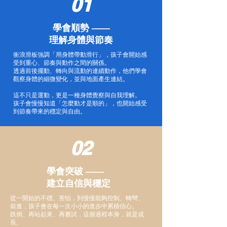
01
學會順勢 ——
理解身體與節奏
衝浪滑板強調「用身體帶動滑行」，孩子會開始感
受到重心、節奏與動作之間的關係。
透過前後擺動、轉向與流動的連續動作，他們學會
觀察身體的細微變化，並與地面產生連結。
這不只是運動，更是一種身體覺察與自我理解。
孩子會慢慢知道「怎麼動才是順的」，也開始感受
到節奏帶來的穩定與自由。
02
學會突破 ——
建立自信與穩定
從一開始的不穩、害怕，到慢慢能夠控制、轉彎、
前進，孩子會在每一次小小的進步中累積信心。
跌倒、再站起來、再嘗試，這個過程本身，就是成
長。