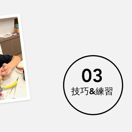
03
​技巧&練習