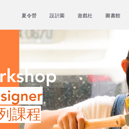
夏令營
設計園
遊戲社
圖書館
rkshop
signer
列課程