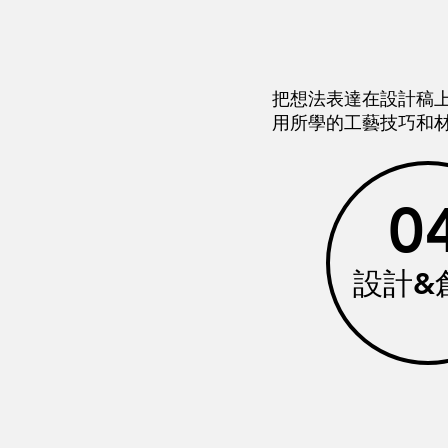
把想法表達在設計稿
用所學的工藝技巧和
0
設計&