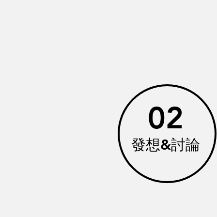
02
發想&討論