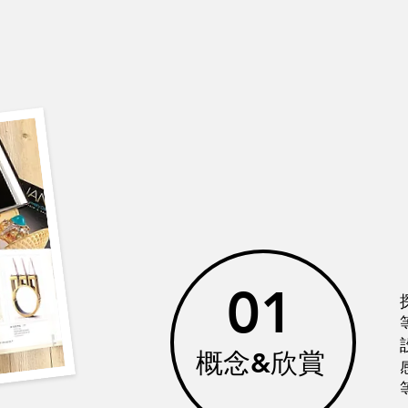
01
概念&欣賞