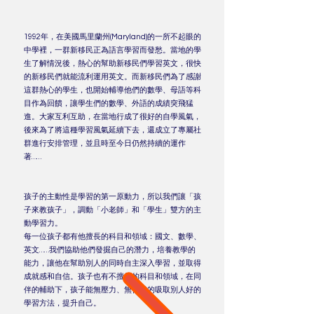
1992年，在美國馬里蘭州(Maryland)的一所不起眼的
中學裡，一群新移民正為語言學習而發愁。當地的學
生了解情況後，熱心的幫助新移民們學習英文，很快
的新移民們就能流利運用英文。而新移民們為了感謝
這群熱心的學生，也開始輔導他們的數學、母語等科
目作為回饋，讓學生們的數學、外語的成績突飛猛
進。大家互利互助，在當地行成了很好的自學風氣，
後來為了將這種學習風氣延續下去，還成立了專屬社
群進行安排管理，並且時至今日仍然持續的運作
著……
孩子的主動性是學習的第一原動力，所以我們讓「孩
子來教孩子」，調動「小老師」和「學生」雙方的主
動學習力。
每一位孩子都有他擅長的科目和領域：國文、數學、
英文……我們協助他們發掘自己的潛力，培養教學的
能力，讓他在幫助別人的同時自主深入學習，並取得
成就感和自信。孩子也有不擅長的科目和領域，在同
伴的輔助下，孩子能無壓力、無代溝的吸取別人好的
學習方法，提升自己。