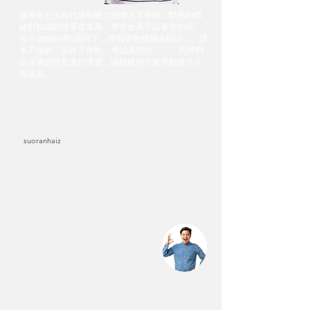
讓學生在沒有代溝和壓力的情況下學習，鬆弛的情
緒對知識的接受度最高，學習效果可以事半功倍。
在小老師的1對1陪同下，學習從教授變為探討，「課
本不懂的、習作不會的、考試遇到的……」，同儕們
以共通的語言進行溝通，讓榜樣的力量帶動孩子共
同成長。
suoranhaiz