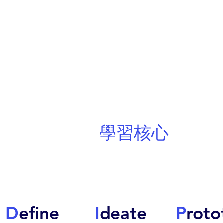
學習核心
D
efine
I
deate
P
roto