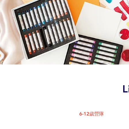
L
6-12歲營隊