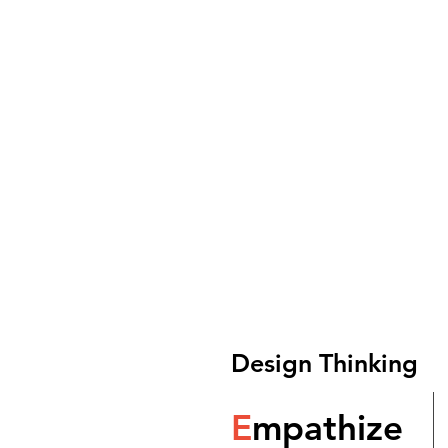
Design Thinking
E
mpathize