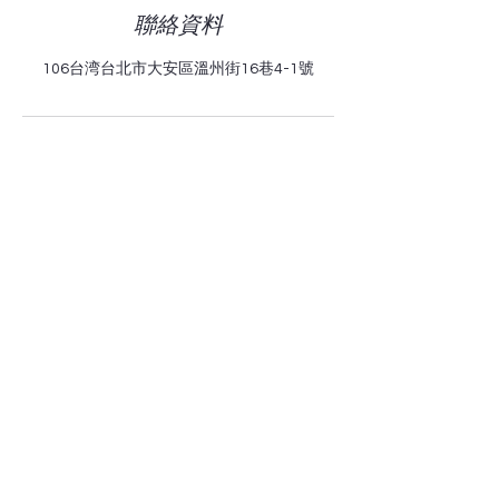
聯絡資料
106台湾台北市大安區溫州街16巷4-1號
Polar Institute北極研究所是一所致力於研究0-18歲成長方案
的教育機構，提供小中高課後課程、學齡前課程、個人輔
導、冬夏令營、才藝課程等。
那然有限公司｜統編：43942591
電話：02-27774000｜0978248264
​地址：台北市大安區安和路二段92號B1
Line
：@piedu
Email：
email@dna2.tw