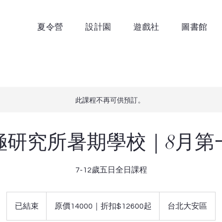
夏令營
設計園
遊戲社
圖書館
此課程不再可供預訂。
極研究所暑期學校｜8月第
7-12歲五日全日課程
原
價
已結束
已
原價14000｜折扣$12600起
台北大安區
14000
｜
結
折