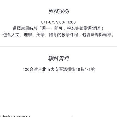
束
扣
$12600
服務說明
起
8/1-8/5 9:00-16:00
選擇當周時段「週一」即可，報名完整當週營隊！
*包含人文、理學、美學、體育的教學課程，包含班導師輔導。
聯絡資料
106台湾台北市大安區溫州街16巷4-1號