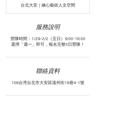
11/30
束
前
台北大安｜繪心藝術人文空間
95
折
服務說明
營隊時間：1/29-2/2（五日）9:00-16:00
選擇「週一」即可，報名完整5日營隊！
聯絡資料
106台湾台北市大安區溫州街16巷4-1號