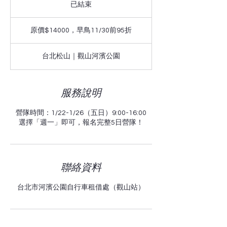
已結束
已
結
原
束
價
原價$14000，早鳥11/30前95折
$14000，
早
鳥
台北松山｜觀山河濱公園
11/30
前
95
折
服務說明
營隊時間：1/22-1/26（五日）9:00-16:00
選擇「週一」即可，報名完整5日營隊！
聯絡資料
台北市河濱公園自行車租借處（觀山站）