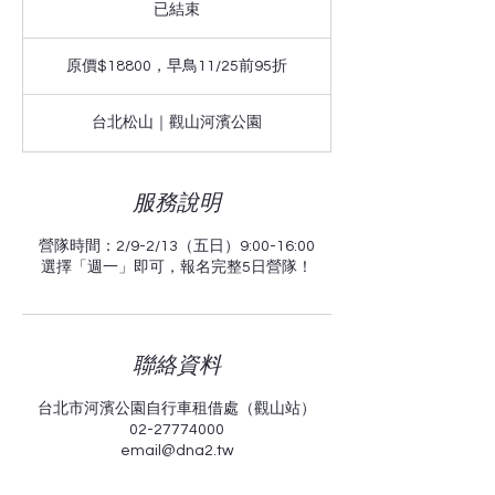
已結束
已
結
原
束
價
原價$18800，早鳥11/25前95折
$18800，
早
鳥
台北松山｜觀山河濱公園
11/25
前
95
折
服務說明
營隊時間：2/9-2/13（五日）9:00-16:00
選擇「週一」即可，報名完整5日營隊！
聯絡資料
台北市河濱公園自行車租借處（觀山站）
02-27774000
email@dna2.tw