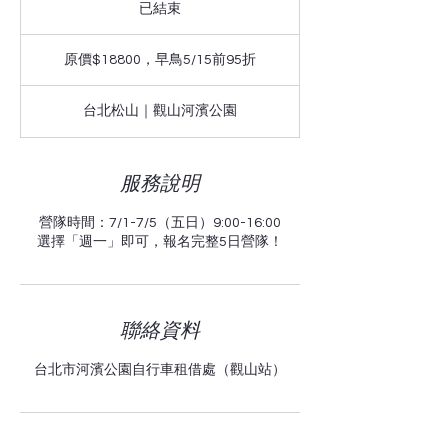
已結束
已
結
原
束
價
原價$18800，早鳥5/15前95折
$18800，
早
鳥
台北松山｜觀山河濱公園
5/15
前
95
折
服務說明
營隊時間：7/1-7/5（五日）9:00-16:00
選擇「週一」即可，報名完整5日營隊！
聯絡資料
台北市河濱公園自行車租借處（觀山站）