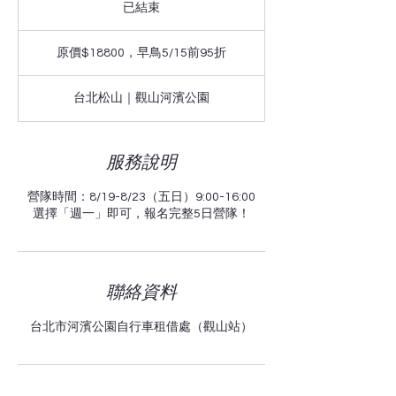
已結束
已
結
原
束
價
原價$18800，早鳥5/15前95折
$18800，
早
鳥
台北松山｜觀山河濱公園
5/15
前
95
折
服務說明
營隊時間：8/19-8/23（五日）9:00-16:00
選擇「週一」即可，報名完整5日營隊！
聯絡資料
台北市河濱公園自行車租借處（觀山站）