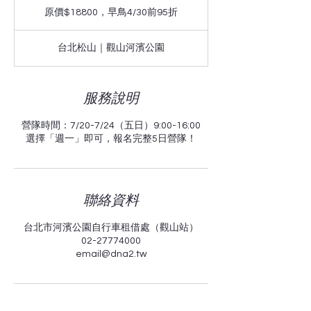
束
價
原價$18800，早鳥4/30前95折
$18800，
早
鳥
台北松山｜觀山河濱公園
4/30
前
95
折
服務說明
營隊時間：7/20-7/24（五日）9:00-16:00
選擇「週一」即可，報名完整5日營隊！
聯絡資料
台北市河濱公園自行車租借處（觀山站）
02-27774000
email@dna2.tw