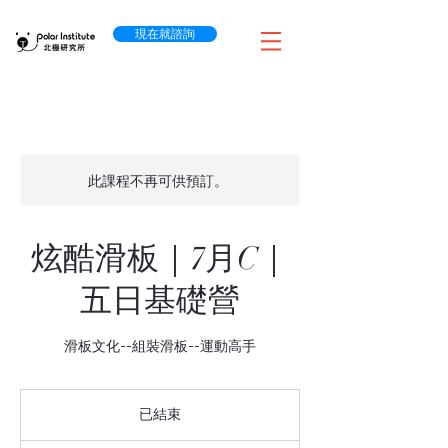
現在就諮詢
此課程不再可供預訂。
炫酷滑板｜7月C｜
五日基礎營
滑板文化--組裝滑板--運動高手
已結束
已
結
原