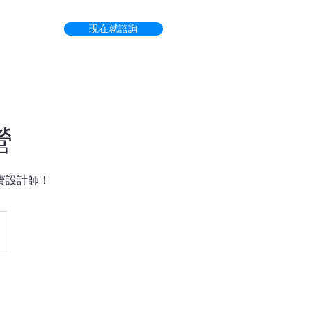
現在就諮詢
營
寶設計師！