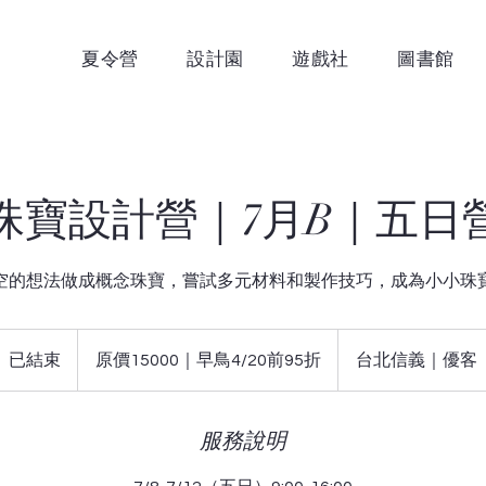
夏令營
設計園
遊戲社
圖書館
珠寶設計營｜7月B｜五日
空的想法做成概念珠寶，嘗試多元材料和製作技巧，成為小小珠
原
價
已結束
已
原價15000｜早鳥4/20前95折
台北信義｜優客
15000
｜
結
早
束
鳥
4/20
服務說明
前
95
折