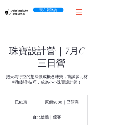
現在就諮詢
珠寶設計營｜7月C
｜三日營
把天馬行空的想法做成概念珠寶，嘗試多元材
料和製作技巧，成為小小珠寶設計師！
原
價
已結束
已
原價9000｜已額滿
9000
結
｜
已
束
額
台北信義｜優客
滿