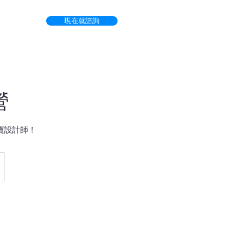
現在就諮詢
營
寶設計師！