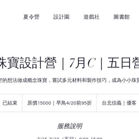
夏令營
設計園
遊戲社
圖書館
珠寶設計營｜7月C｜五日
空的想法做成概念珠寶，嘗試多元材料和製作技巧，成為小小珠
原
價
已結束
已
原價15000｜早鳥4/20前95折
台北信義｜優客
15000
｜
結
早
束
鳥
4/20
服務說明
前
95
折