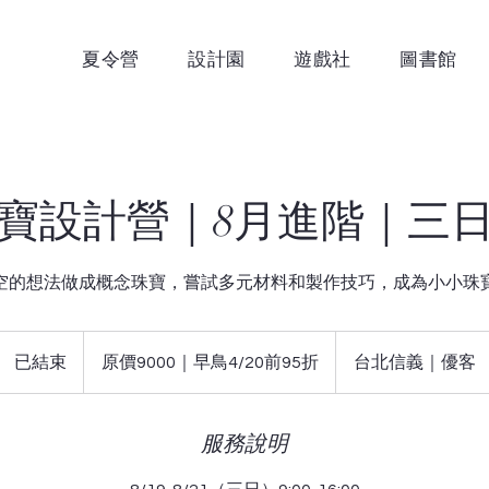
夏令營
設計園
遊戲社
圖書館
寶設計營｜8月進階｜三
空的想法做成概念珠寶，嘗試多元材料和製作技巧，成為小小珠
原
價
已結束
已
原價9000｜早鳥4/20前95折
台北信義｜優客
9000
｜
結
早
束
鳥
4/20
服務說明
前
95
折