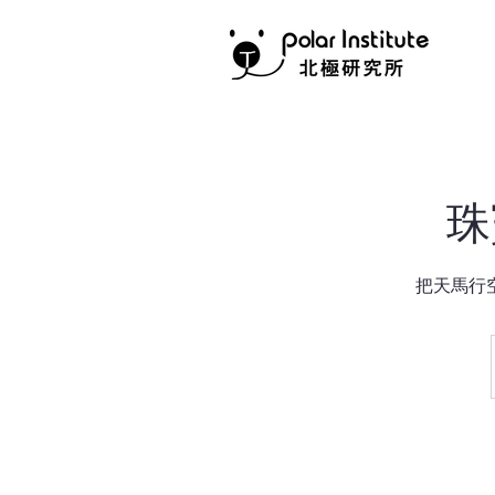
珠
把天馬行