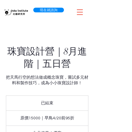
現在就諮詢
珠寶設計營｜8月進
階｜五日營
把天馬行空的想法做成概念珠寶，嘗試多元材
料和製作技巧，成為小小珠寶設計師！
已結束
已
結
原
束
價
原價15000｜早鳥4/20前95折
15000
｜
早