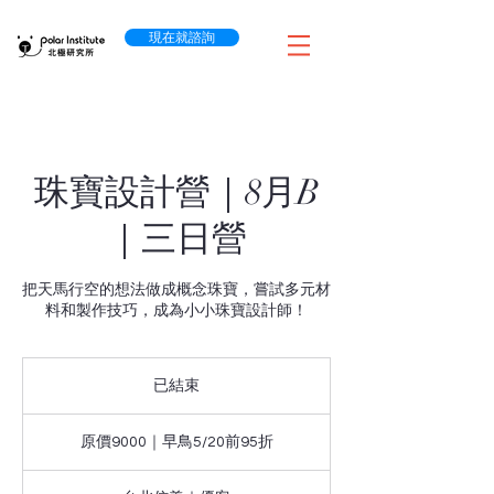
現在就諮詢
珠寶設計營｜8月B
｜三日營
把天馬行空的想法做成概念珠寶，嘗試多元材
料和製作技巧，成為小小珠寶設計師！
已結束
已
結
原
束
價
原價9000｜早鳥5/20前95折
9000
｜
早