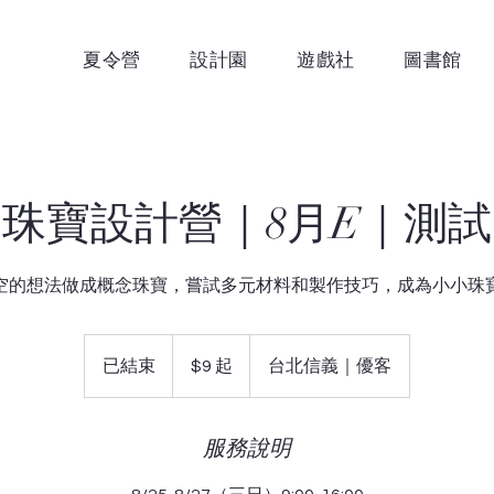
夏令營
設計園
遊戲社
圖書館
珠寶設計營｜8月E｜測試
空的想法做成概念珠寶，嘗試多元材料和製作技巧，成為小小珠
9
新
已結束
已
$9 起
台北信義｜優客
台
幣
結
起
束
服務說明