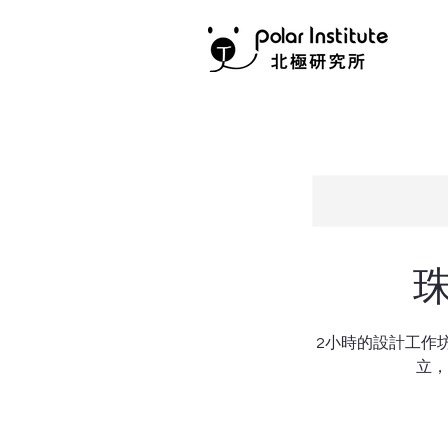
2小時的設計工作
立，