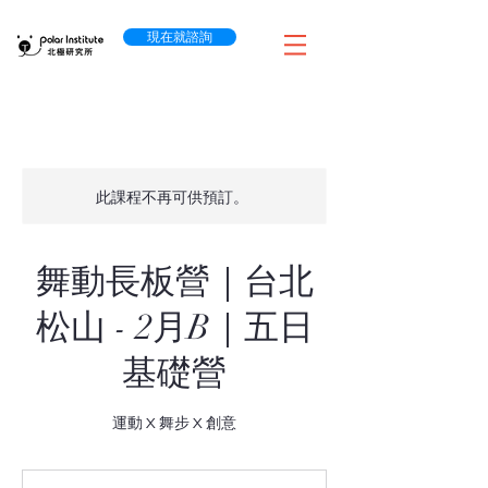
現在就諮詢
此課程不再可供預訂。
舞動長板營｜台北
松山 - 2月B｜五日
基礎營
運動 X 舞步 X 創意