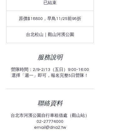
已結束
已
結
原
束
價
原價$18800，早鳥11/25前95折
$18800，
早
鳥
台北松山｜觀山河濱公園
11/25
前
95
折
服務說明
營隊時間：2/9-2/13（五日）9:00-16:00
選擇「週一」即可，報名完整5日營隊！
聯絡資料
台北市河濱公園自行車租借處（觀山站）
02-27774000
email@dna2.tw