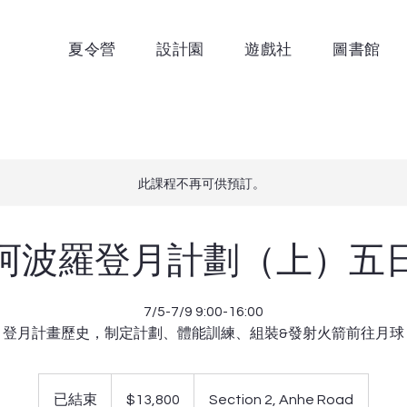
夏令營
設計園
遊戲社
圖書館
此課程不再可供預訂。
阿波羅登月計劃（上）五
7/5-7/9 9:00-16:00
登月計畫歷史，制定計劃、體能訓練、組裝&發射火箭前往月球
13,800
新
已結束
已
$13,800
Section 2, Anhe Road
台